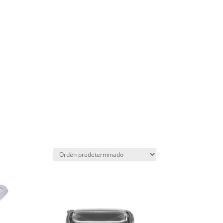
ACCESO E-COMMERCE
NOVEDADES
CATÁLOGO
CONTACTO
Contenedor Rect. 2 Div.
ProToGo® 24 Oz
DP45080624299S