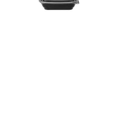
 32
sq