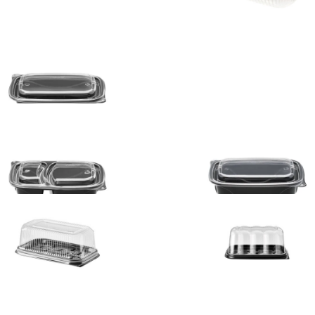
tenedor Rect. ProToGo® 16
508061699S
tenedor Rect. ProToGo® 24
Contenedor Rect. ProToGo®
Oz
508062499S
DP4508063299S
s Rectangulares resq 20.5
VisualDome Rectangular re
.0 cm
20.5 x 12cm
351099
D16351099V
e de aluminio para budin
ml