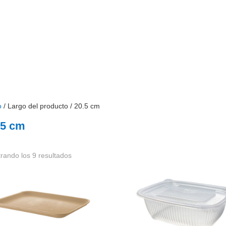
Búsqueda
de
productos
INICIO
INSTITUCIONAL
SOSTENIBILIDAD
o
/ Largo del producto / 20.5 cm
.5 cm
rando los 9 resultados
deja Térmica Biodegradable
Contenedores Microondas
 Darnel BIO®
TAMI® 32 oz – 100 Unidades
00403LE
DPT4508063200S