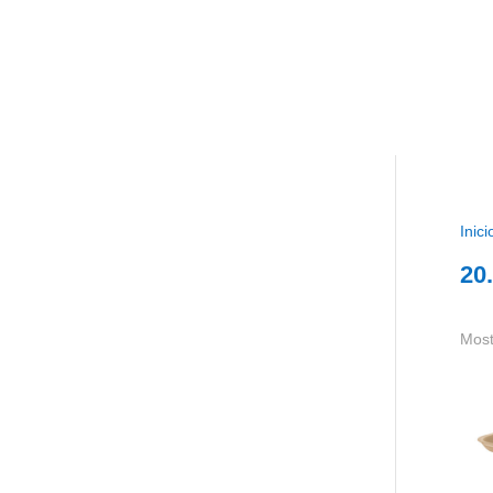
Inici
20
Most
Ban
# 4E
D20