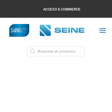
ACCESO E-COMMERCE
Búsqueda
de
productos
BOWLS
Mostrando los 9 resultados