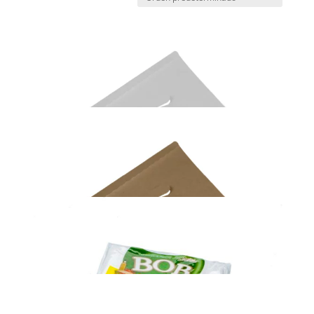
Porta Pizza Triangular Darnel Naturals® Blanco – BL
x 100 un
RPN020191801AX
Porta Pizza Triangular Darnel Naturals® Moca – BL x
100 un
RPN020191802AX
Servilletas 20×23 cm Hoja Simple
X949
Pouch transparente para envasado al vacio PE-PA
70 micras