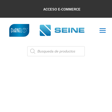
ACCESO E-COMMERCE
Búsqueda
de
productos
BOBPAPEL
Listado de Productos (L3)
Mostrando el único resultado