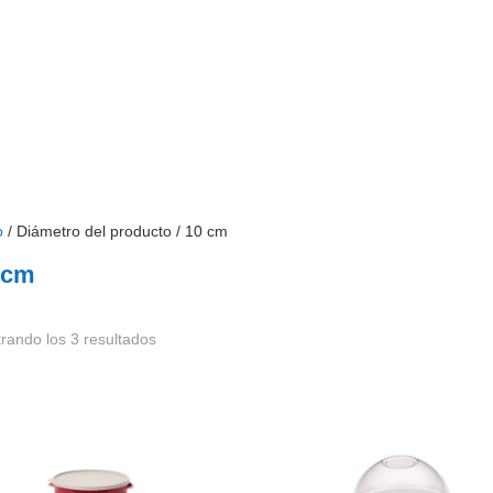
Búsqueda
de
productos
INICIO
INSTITUCIONAL
SOSTENIBILIDAD
o
/ Diámetro del producto / 10 cm
 cm
rando los 3 resultados
tenedor Redondo Biovita
Sobrecopa para Vasos
L
D690600TD
805