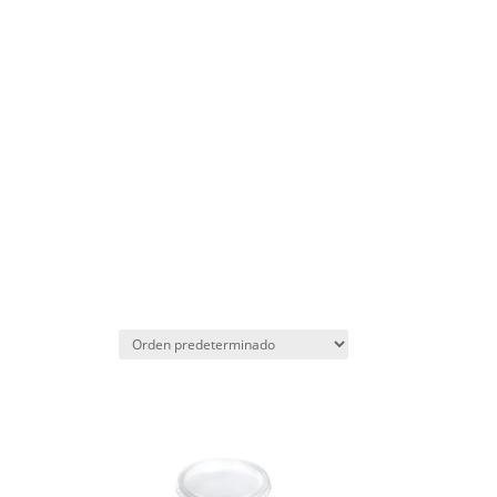
ACCESO E-COMMERCE
NOVEDADES
CATÁLOGO
CONTACTO
Pote de PP transparente c/tapa
de 250 ml
XPRD262-550