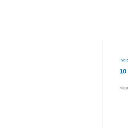
Inici
10
Most
Con
0,25
XP1