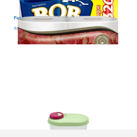
Papel Higienico Tenderly hoja doble 10x30m
X472
MATERERÉ CON FUNDA
X140911
VERTEDOR 250g – 16 Unidades
X840612