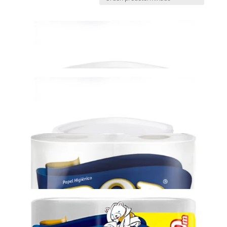
Recipiente Plus Cuadrado 2.5 L Azul – 16 Unidades
X4-1047394
Recipiente Plus Cuadrado 2.5 L Blanco – 16
Unidades
X4-1047821
Papel Higienico hoja simple 30 m
X372
Papel Higienico hoja simple 90 mts
X592