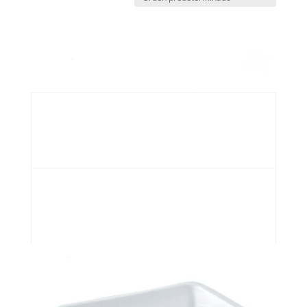
Bandeja absorbente Premium (Antes 4PLIN)
D2100401LBBC
Bandeja absorbente Regular amarilla
D2000410LBBC
Bandeja absorbente Regular negra (Antes 4SNG)
D2000499LBB
Bandeja No. 4-1.5 Honda Blanca
D2150401LE